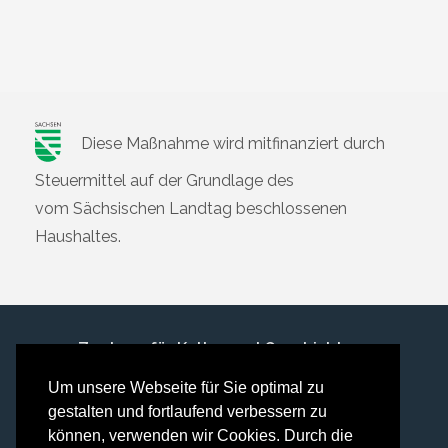
Diese Maßnahme wird mitfinanziert durch
Steuermittel auf der Grundlage des
vom Sächsischen Landtag beschlossenen
Haushaltes.
Zentrum für Kultur und Geschichte e.
V., Dorfstraße 3, 01665 Käbschütztal OT
Um unsere Webseite für Sie optimal zu
Niederjahna
gestalten und fortlaufend verbessern zu
Telefon: 03521 / 49 20 796
•
E-
können, verwenden wir Cookies. Durch die